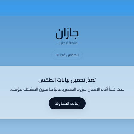
جازان
منطقة جازان
الطقس غدا →
تعذّر تحميل بيانات الطقس
حدث خطأ أثناء الاتصال بمزوّد الطقس. غالبًا ما تكون المشكلة مؤقتة.
إعادة المحاولة