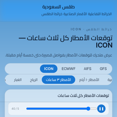
طقس السعودية
الخرائط التفاعلية
الأقمار الصناعية
خرائط الطقس
خرائط الطقس · ICON
توقعات الأمطار كل ثلاث ساعات —
ICON
عرض متحرك لتوقعات الأمطار بفواصل قصيرة حتى خمسة أيام مقبلة.
ICON
ECMWF
AIFS
GFS
راكمية
الأمطار ١٠ أيام
الأمطار ٣ ساعات
الرياح
الغبار
درجة 
توقعات الأمطار كل ثلاث ساعات
❚❚
40
/
5
+15h